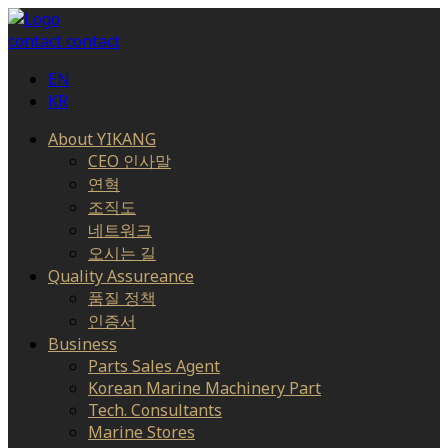
contact
contact
EN
KR
About YIKANG
CEO 인사말
연혁
조직도
네트워크
오시는 길
Quality Assureance
품질 정책
인증서
Business
Parts Sales Agent
Korean Marine Machinery Part
Tech. Consultants
Marine Stores